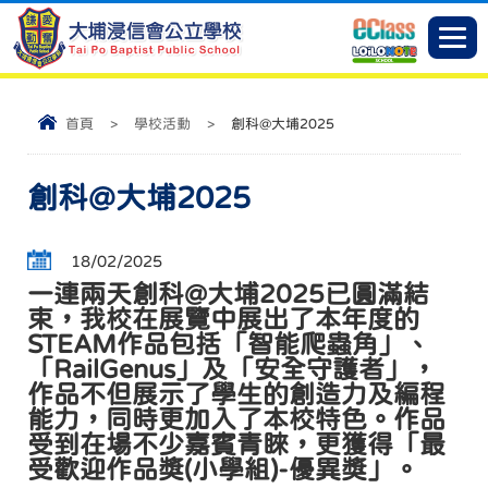
首頁
>
學校活動
>
創科@大埔2025
創科@大埔2025
18/02/2025
一連兩天創科@大埔2025已圓滿結
束，我校在展覽中展出了本年度的
STEAM作品包括「智能爬蟲角」、
「RailGenus」及「安全守護者」，
作品不但展示了學生的創造力及編程
能力，同時更加入了本校特色。作品
受到在場不少嘉賓青睞，更獲得「最
受歡迎作品獎(小學組)-優異獎」。