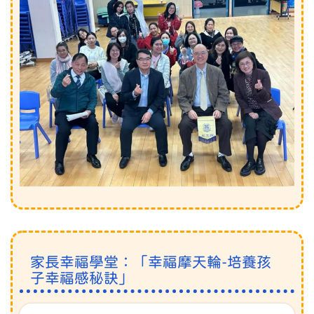
家長幸福學堂：「幸福摩天輪-培養孩
子幸福感秘訣」