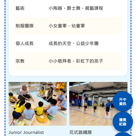
藝術
小陶器、爵士舞、視藝課程
制服團隊
小女童軍、幼童軍
個人成長
成長的天空、公益少年團
宗教
小小敬拜者、彩虹下的孩子
升中
資訊
獲獎
紀錄
Junior Journalist
花式跳繩隊