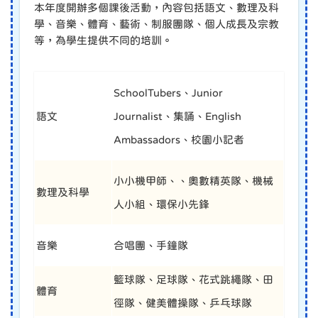
本年度開辦多個課後活動，內容包括語文、數理及科
學、音樂、體育、藝術、制服團隊、個人成長及宗教
等，為學生提供不同的培訓。
SchoolTubers、Junior
語文
Journalist、集誦、English
Ambassadors、校園小記者
小小機甲師、、奧數精英隊、機械
數理及科學
人小組、環保小先鋒
音樂
合唱團、手鐘隊
籃球隊、足球隊、花式跳繩隊、田
體育
徑隊、健美體操隊、乒乓球隊