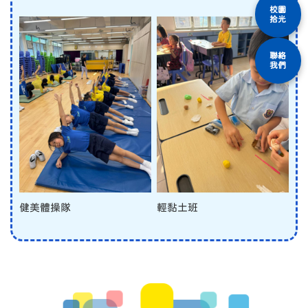
校園
拾光
聯絡
我們
健美體操隊
輕黏土班