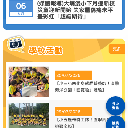
(媒體報導)大埔浸小下月遷新校
06
災童迎新開始 失家園傷痛未平
8 月
畫彩虹「超級期待」
學校活動
更多
30/07/2026
【小三小四化身熊貓營養師！直擊
海洋公園「國寶級」體驗】
升中
資訊
29/07/2026
【小五歷奇特工隊！直擊馬灣極限
獲獎
挑戰之旅】
紀錄