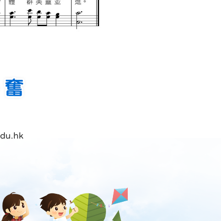
du.hk