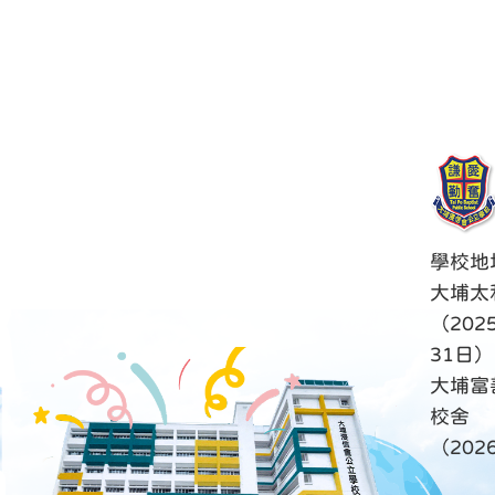
學校地
大埔太
（202
31日）
大埔富
校舍
（20