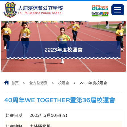
2223年度校運會
首頁
>
全方位活動
>
校運會
>
2223年度校運會
40周年WE TOGETHER暨第36屆校運會
比賽日期
2023年3月10日(五)
比賽地點
大埔運動場