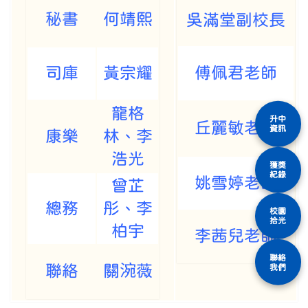
秘書
何靖熙
吳滿堂副校長
司庫
黃宗耀
傅佩君老師
龍格
升中
丘麗敏老師
資訊
康樂
林、李
浩光
獲獎
紀錄
姚雪婷老師
曾芷
總務
彤、李
校園
拾光
柏宇
李茜兒老師
聯絡
聯絡
關涴薇
我們