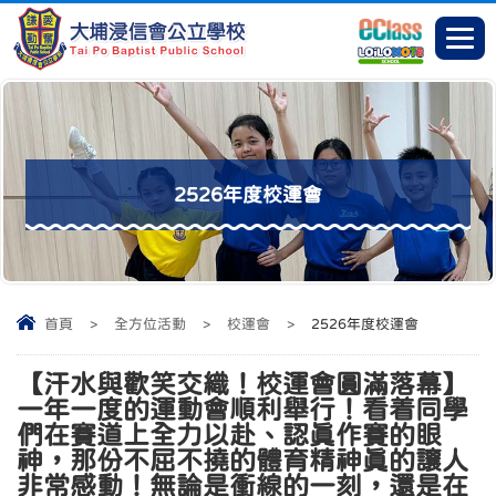
2526年度校運會
首頁
>
全方位活動
>
校運會
>
2526年度校運會
【汗水與歡笑交織！校運會圓滿落幕】
一年一度的運動會順利舉行！看着同學
們在賽道上全力以赴、認真作賽的眼
神，那份不屈不撓的體育精神真的讓人
非常感動！無論是衝線的一刻，還是在