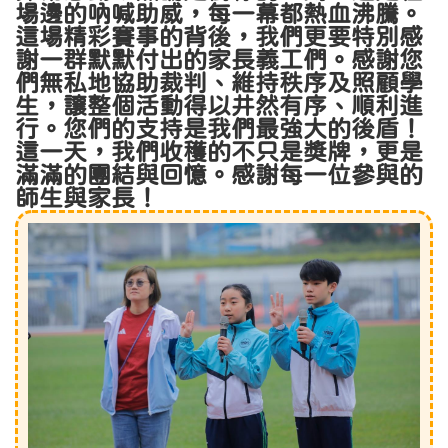
場邊的吶喊助威，每一幕都熱血沸騰。
這場精彩賽事的背後，我們更要特別感
謝一群默默付出的家長義工們。感謝您
們無私地協助裁判、維持秩序及照顧學
生，讓整個活動得以井然有序、順利進
行。您們的支持是我們最強大的後盾！
這一天，我們收穫的不只是獎牌，更是
滿滿的團結與回憶。感謝每一位參與的
師生與家長！