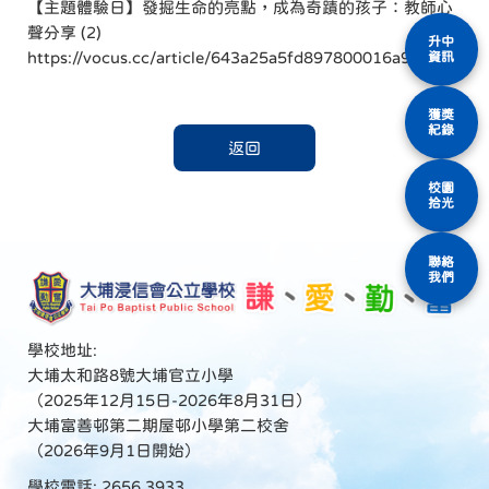
【主題體驗日】發掘生命的亮點，成為奇蹟的孩子：教師心
聲分享 (2)
升中
https://vocus.cc/article/643a25a5fd897800016a9edf
資訊
獲獎
紀錄
返回
校園
拾光
聯絡
我們
學校地址:
大埔太和路8號大埔官立小學
（2025年12月15日-2026年8月31日）
大埔富善邨第二期屋邨小學第二校舍
（2026年9月1日開始）
學校電話: 2656 3933