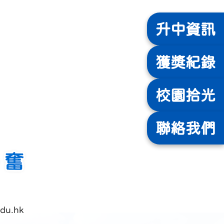
升中
資訊
獲獎
紀錄
校園
拾光
聯絡
我們
du.hk