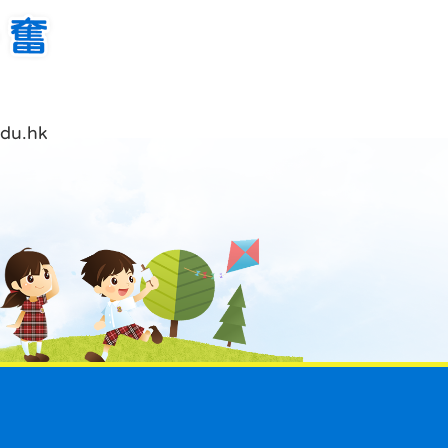
du.hk