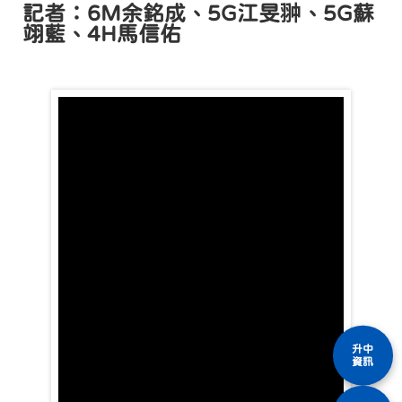
記者：6M余銘成、5G江旻翀、5G蘇
翊藍、4H馬信佑
升中
資訊