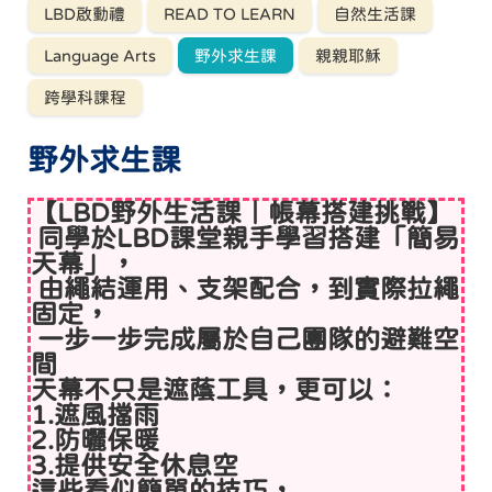
LBD啟動禮
READ TO LEARN
自然生活課
Language Arts
野外求生課
親親耶穌
跨學科課程
野外求生課
【LBD野外生活課｜帳幕搭建挑戰】
同學於LBD課堂親手學習搭建「簡易
天幕」，
由繩結運用、支架配合，到實際拉繩
固定，
一步一步完成屬於自己團隊的避難空
間
天幕不只是遮蔭工具，更可以：
1.遮風擋雨
2.防曬保暖
3.提供安全休息空
這些看似簡單的技巧，