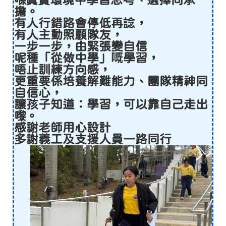
喺真實環境中學習思考、選擇同承
擔。
有人行錯路會停低再諗，
有人主動照顧隊友，
一步一步，由緊張變自信
呢種「從做中學」嘅學習，
唔止訓練方向感，
更重要係培養解難能力、團隊精神同
自信心，
讓孩子知道：學習，可以靠自己走出
嚟。
感謝老師用心設計
多謝義工及支援人員一路同行