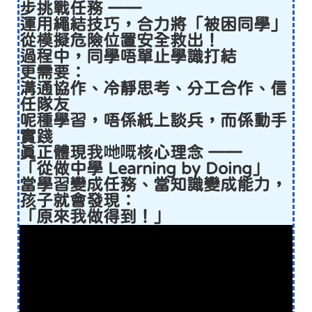
步挑戰任務 ——
運用繩結技巧，合力將「被困同學」
從模擬危險位置安全救出！
過程中，同學唔單止學識打結
更需要：
溝通協作、冷靜思考、分工合作、信
任隊友
呢種學習，唔係紙上談兵，而係動手
實踐
真正體現我哋嘅核心理念 ——
「從做中學 Learning by Doing」
當學習變成任務、當知識變成能力，
孩子就會發現：
「原來我做得到！」