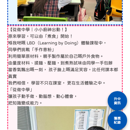
【從做中學｜小小廚神出動！】
原來學習，可以由「煮食」開始！
喺我哋嘅 LBD（Learning by Doing）體驗課程中，
同學們挑戰「手作意粉」
利用簡單原材料，親手製作屬於自己嘅戶外食物。
由量度材料、揉麵、壓麵，到煮熟試味由同學一手包辦
當香氣飄出嘅一刻， 孩子臉上嘅滿足笑容，比任何課本都
真實
我們相信， 學習不只在課室， 更在生活體驗之中。
「從做中學」
讓孩子動手做、動腦想、動心體會，
升中
把知識變成能力。
資訊
獲獎
紀錄