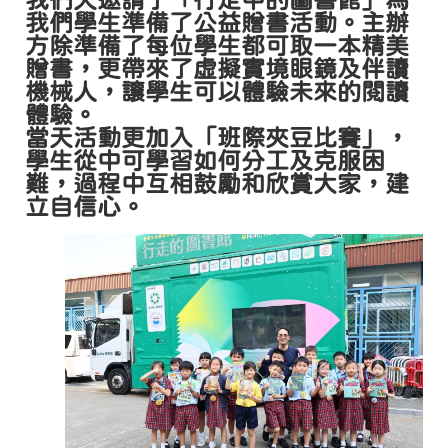
我們天邀請了「行走中的圖書館」為
我們學生準備了公益贈書活動。主辦
方除準備了每位學生都可取一本精美
贈書，更帶來了虛擬實境眼鏡及伴讀
機械人，讓學生可以體驗未來的閱讀
體驗。
當天活動更加入「班際夾豆比賽」，
學生從中可學習如何分工及克服困
難，過程中互相鼓勵和欣賞大家，建
立自信心。