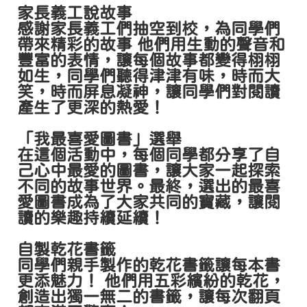
家長義工說故事
感謝家長義工們抽空到校，為同學們
帶來精彩的故事 他們用生動的聲音和
豐富的表情，讓每個故事都變得栩栩
如生，同學們聽得津津有味，時而大
笑，時而屏息凝神，讓同學們對閱讀
產生了更深的熱愛！
「我最喜愛圖書」選舉
在這個活動中，每個同學都分享了自
己心中最愛的圖書，讓大家一起探索
不同的故事世界。最終，選出的最喜
愛圖書成為了大家共同的寶藏，讓閱
讀的樂趣持續延續！
自製乾花書籤
同學們親手製作的乾花書籤讓每本書
更添魅力！ 他們用五彩繽紛的乾花，
創造出獨一無二的書籤，讓每次翻頁