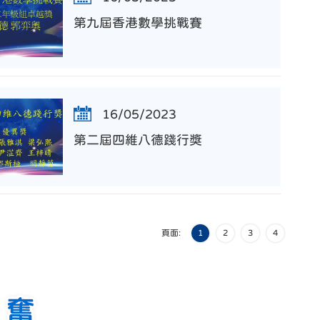
第九屆香港數學挑戰賽
16/05/2023
第二屆四維八德踐行獎
頁面:
1
2
3
4