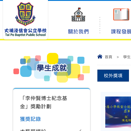
關於我們
課程發
首頁
>
學生
學生成就
校外獎項
「李仲賢博士紀念基
金」獎勵計劃
獲獎記錄