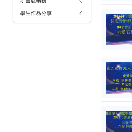
才藝展繽紛
學生作品分享